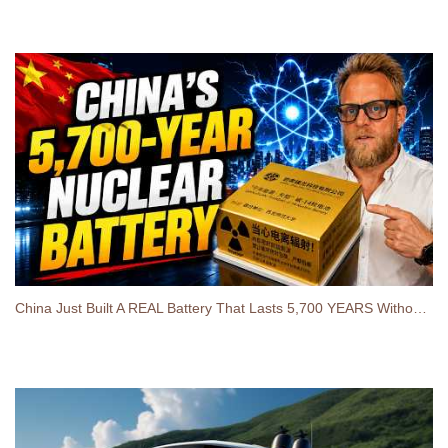
China Just Built A REAL Battery That Lasts 5,700 YEARS Without Charging