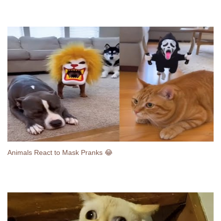
Animals React to Mask Pranks 😂