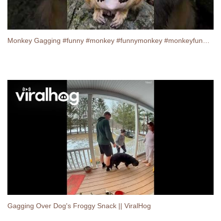
Monkey Gagging #funny #monkey #funnymonkey #monkeyfunny #shorts
Gagging Over Dog's Froggy Snack || ViralHog