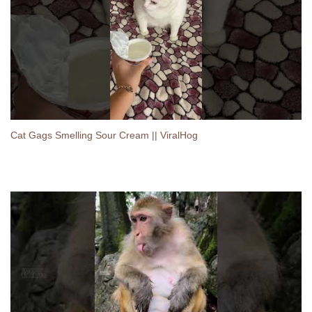
Cat Gags Smelling Sour Cream || ViralHog