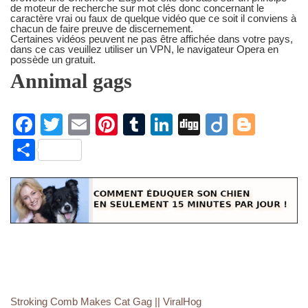
de moteur de recherche sur mot clés donc concernant le
caractère vrai ou faux de quelque vidéo que ce soit il conviens à
chacun de faire preuve de discernement.
Certaines vidéos peuvent ne pas être affichée dans votre pays,
dans ce cas veuillez utiliser un VPN, le navigateur Opera en
possède un gratuit.
Annimal gags
F
T
E
Pi
T
Li
Di
Di
Bl
a
wi
m
nt
u
n
g
ig
o
S
c
tt
ail
er
m
k
g
o
g
h
e
er
e
bl
e
g
ar
b
st
r
dI
er
e
o
n
o
k
Stroking Comb Makes Cat Gag || ViralHog