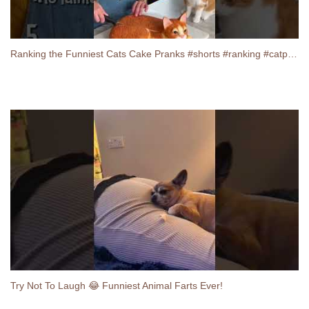
Ranking the Funniest Cats Cake Pranks #shorts #ranking #catpranks
Try Not To Laugh 😂 Funniest Animal Farts Ever!