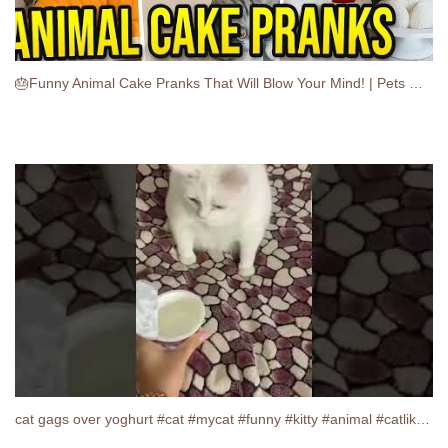
🎂Funny Animal Cake Pranks That Will Blow Your Mind! | Pets React to Realistic Animal Cakes 😂
cat gags over yoghurt #cat #mycat #funny #kitty #animal #catlike#meme#cool