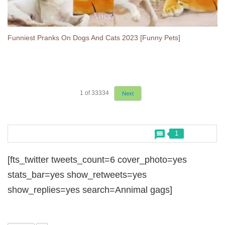
Funniest Pranks On Dogs And Cats 2023 [Funny Pets]
1
of
33334
Next
1
[fts_twitter tweets_count=6 cover_photo=yes
stats_bar=yes show_retweets=yes
show_replies=yes search=Annimal gags]