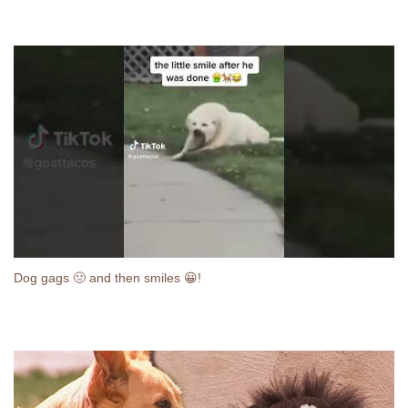
Dog gags 🤢 and then smiles 😀!