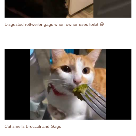
Disgusted rottweiler gags when owner uses toilet 😷
Cat smells Broccoli and Gags