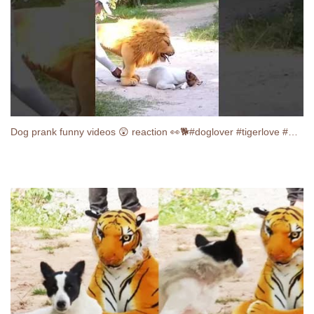
Dog prank funny videos 😲 reaction 👀🐕#doglover #tigerlove #pranks #dogvsfaketiger #animals #comedy