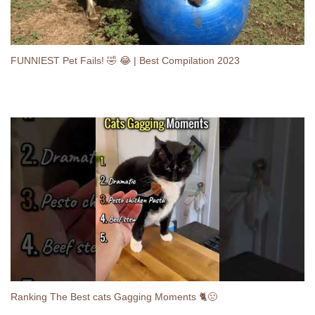
FUNNIEST Pet Fails! 🤣 😂 | Best Compilation 2023
Ranking The Best cats Gagging Moments 🐈🤢